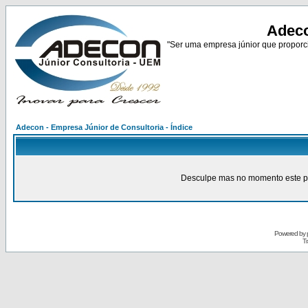
Adeco
"Ser uma empresa júnior que proporci
Adecon - Empresa Júnior de Consultoria - Índice
Desculpe mas no momento este pain
Powered by
Tr