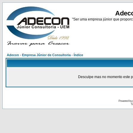
Adeco
"Ser uma empresa júnior que proporci
Adecon - Empresa Júnior de Consultoria - Índice
Desculpe mas no momento este pain
Powered by
Tr