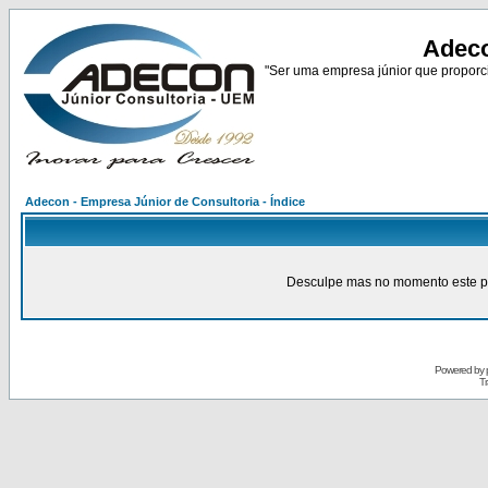
Adeco
"Ser uma empresa júnior que proporci
Adecon - Empresa Júnior de Consultoria - Índice
Desculpe mas no momento este pain
Powered by
Tr