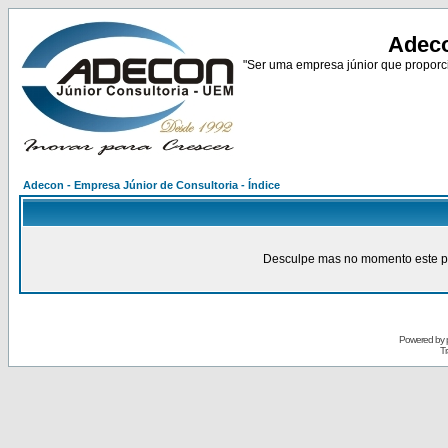
Adeco
"Ser uma empresa júnior que proporci
Adecon - Empresa Júnior de Consultoria - Índice
Desculpe mas no momento este pain
Powered by
Tr