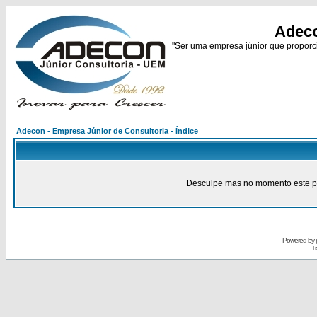
Adeco
"Ser uma empresa júnior que proporci
Adecon - Empresa Júnior de Consultoria - Índice
Desculpe mas no momento este pain
Powered by
Tr