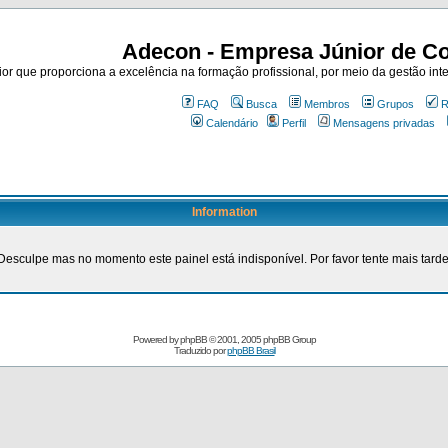
Adecon - Empresa Júnior de Co
r que proporciona a excelência na formação profissional, por meio da gestão inte
FAQ
Busca
Membros
Grupos
R
Calendário
Perfil
Mensagens privadas
Information
Desculpe mas no momento este painel está indisponível. Por favor tente mais tarde
Powered by
phpBB
© 2001, 2005 phpBB Group
Traduzido por
phpBB Brasil