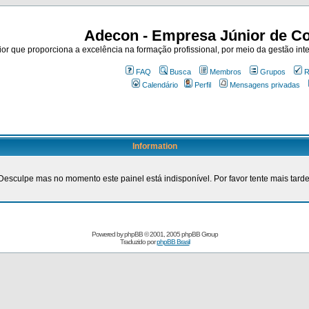
Adecon - Empresa Júnior de Co
r que proporciona a excelência na formação profissional, por meio da gestão inte
FAQ
Busca
Membros
Grupos
R
Calendário
Perfil
Mensagens privadas
Information
Desculpe mas no momento este painel está indisponível. Por favor tente mais tarde
Powered by
phpBB
© 2001, 2005 phpBB Group
Traduzido por
phpBB Brasil