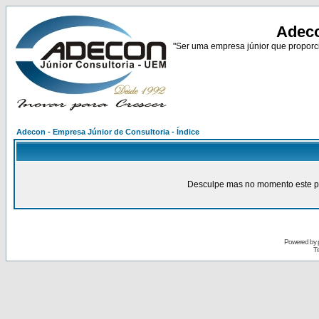
Adeco
"Ser uma empresa júnior que proporci
Adecon - Empresa Júnior de Consultoria - Índice
Desculpe mas no momento este pain
Powered by
Tr