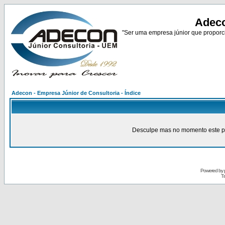
Adeco
"Ser uma empresa júnior que proporci
Adecon - Empresa Júnior de Consultoria - Índice
Desculpe mas no momento este pain
Powered by
Tr