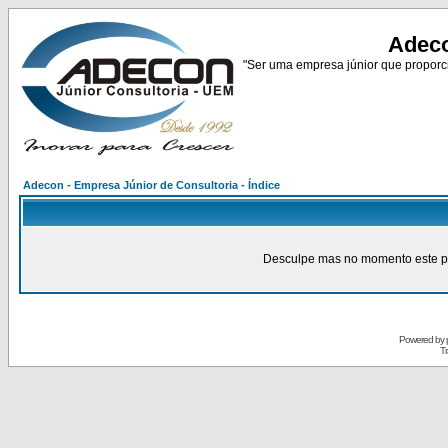
Adeco
"Ser uma empresa júnior que proporci
Adecon - Empresa Júnior de Consultoria - Índice
Desculpe mas no momento este pain
Powered by
Tr