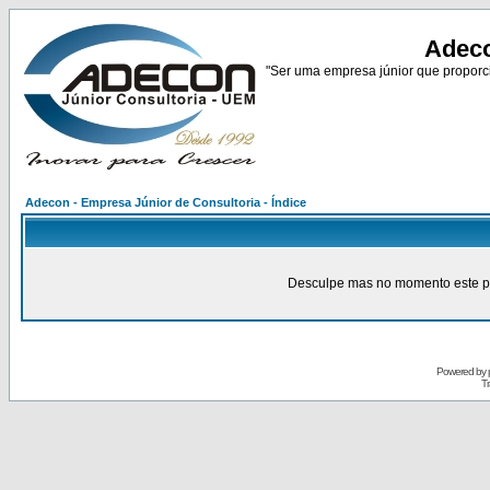
Adeco
"Ser uma empresa júnior que proporci
Adecon - Empresa Júnior de Consultoria - Índice
Desculpe mas no momento este pain
Powered by
Tr