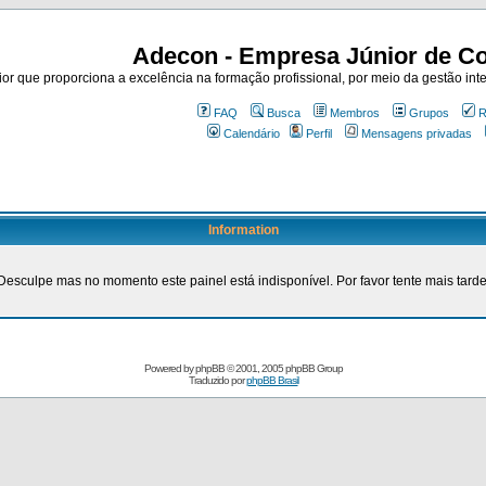
Adecon - Empresa Júnior de Co
r que proporciona a excelência na formação profissional, por meio da gestão inte
FAQ
Busca
Membros
Grupos
R
Calendário
Perfil
Mensagens privadas
Information
Desculpe mas no momento este painel está indisponível. Por favor tente mais tarde
Powered by
phpBB
© 2001, 2005 phpBB Group
Traduzido por
phpBB Brasil