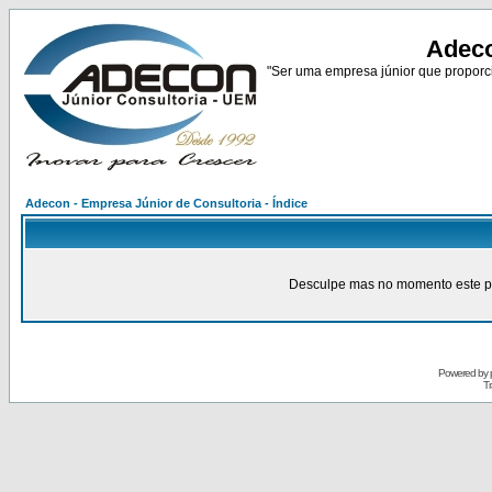
Adeco
"Ser uma empresa júnior que proporci
Adecon - Empresa Júnior de Consultoria - Índice
Desculpe mas no momento este pain
Powered by
Tr