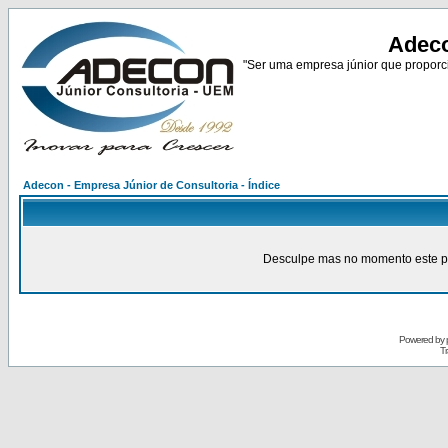
Adeco
"Ser uma empresa júnior que proporci
Adecon - Empresa Júnior de Consultoria - Índice
Desculpe mas no momento este pain
Powered by
Tr