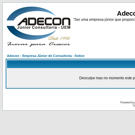
Adeco
"Ser uma empresa júnior que proporci
Adecon - Empresa Júnior de Consultoria - Índice
Desculpe mas no momento este pain
Powered by
Tr