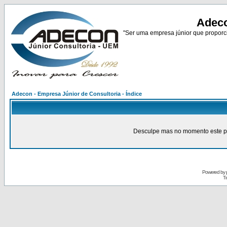
Adeco
"Ser uma empresa júnior que proporci
Adecon - Empresa Júnior de Consultoria - Índice
Desculpe mas no momento este pain
Powered by
Tr