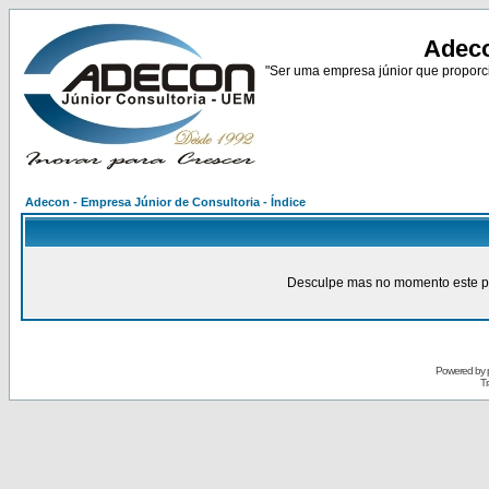
Adeco
"Ser uma empresa júnior que proporci
Adecon - Empresa Júnior de Consultoria - Índice
Desculpe mas no momento este pain
Powered by
Tr