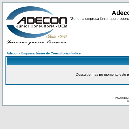
Adeco
"Ser uma empresa júnior que proporci
Adecon - Empresa Júnior de Consultoria - Índice
Desculpe mas no momento este pain
Powered by
Tr