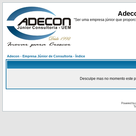
Adeco
"Ser uma empresa júnior que proporci
Adecon - Empresa Júnior de Consultoria - Índice
Desculpe mas no momento este pain
Powered by
Tr