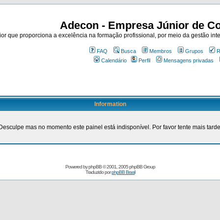
Adecon - Empresa Júnior de Co
r que proporciona a excelência na formação profissional, por meio da gestão inte
FAQ
Busca
Membros
Grupos
R
Calendário
Perfil
Mensagens privadas
Information
Desculpe mas no momento este painel está indisponível. Por favor tente mais tarde
Powered by
phpBB
© 2001, 2005 phpBB Group
Traduzido por
phpBB Brasil