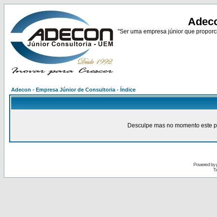
Adeco
"Ser uma empresa júnior que proporci
Adecon - Empresa Júnior de Consultoria - Índice
Desculpe mas no momento este pain
Powered by
Tr