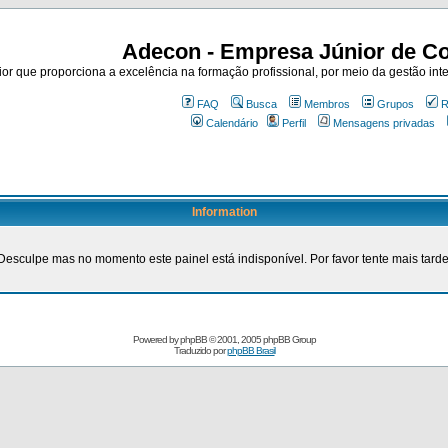
Adecon - Empresa Júnior de Co
r que proporciona a excelência na formação profissional, por meio da gestão inte
FAQ
Busca
Membros
Grupos
R
Calendário
Perfil
Mensagens privadas
Information
Desculpe mas no momento este painel está indisponível. Por favor tente mais tarde
Powered by
phpBB
© 2001, 2005 phpBB Group
Traduzido por
phpBB Brasil