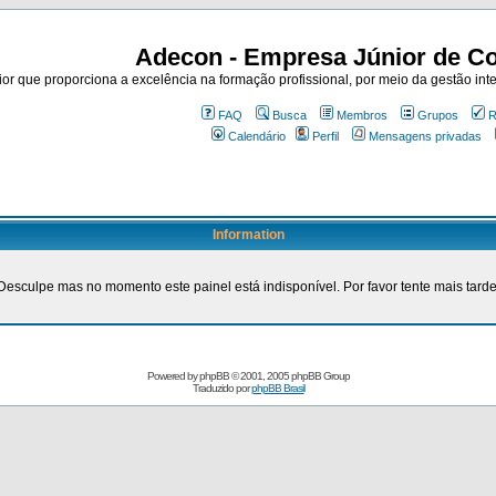
Adecon - Empresa Júnior de Co
r que proporciona a excelência na formação profissional, por meio da gestão inte
FAQ
Busca
Membros
Grupos
R
Calendário
Perfil
Mensagens privadas
Information
Desculpe mas no momento este painel está indisponível. Por favor tente mais tarde
Powered by
phpBB
© 2001, 2005 phpBB Group
Traduzido por
phpBB Brasil