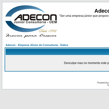
Adeco
"Ser uma empresa júnior que proporci
Adecon - Empresa Júnior de Consultoria - Índice
Desculpe mas no momento este pain
Powered by
Tr