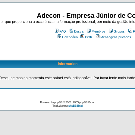
Adecon - Empresa Júnior de Co
r que proporciona a excelência na formação profissional, por meio da gestão inte
FAQ
Busca
Membros
Grupos
R
Calendário
Perfil
Mensagens privadas
Information
Desculpe mas no momento este painel está indisponível. Por favor tente mais tarde
Powered by
phpBB
© 2001, 2005 phpBB Group
Traduzido por
phpBB Brasil