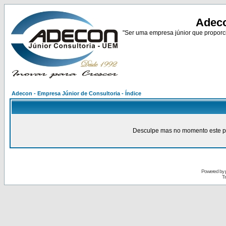
Adeco
"Ser uma empresa júnior que proporci
Adecon - Empresa Júnior de Consultoria - Índice
Desculpe mas no momento este pain
Powered by
Tr