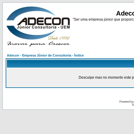
Adeco
"Ser uma empresa júnior que proporci
Adecon - Empresa Júnior de Consultoria - Índice
Desculpe mas no momento este pain
Powered by
Tr