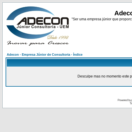
Adeco
"Ser uma empresa júnior que proporci
Adecon - Empresa Júnior de Consultoria - Índice
Desculpe mas no momento este pain
Powered by
Tr