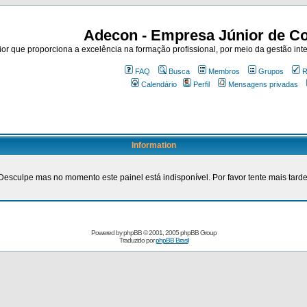
Adecon - Empresa Júnior de Co
r que proporciona a excelência na formação profissional, por meio da gestão inte
FAQ
Busca
Membros
Grupos
R
Calendário
Perfil
Mensagens privadas
Information
Desculpe mas no momento este painel está indisponível. Por favor tente mais tarde
Powered by
phpBB
© 2001, 2005 phpBB Group
Traduzido por
phpBB Brasil