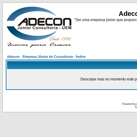
Adeco
"Ser uma empresa júnior que proporci
Adecon - Empresa Júnior de Consultoria - Índice
Desculpe mas no momento este pain
Powered by
Tr