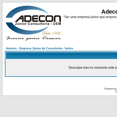
Adeco
"Ser uma empresa júnior que proporci
Adecon - Empresa Júnior de Consultoria - Índice
Desculpe mas no momento este pain
Powered by
Tr