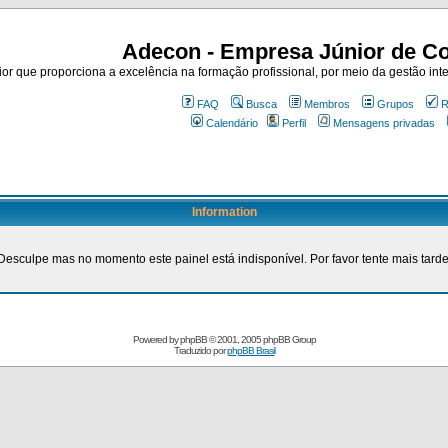
Adecon - Empresa Júnior de Co
r que proporciona a excelência na formação profissional, por meio da gestão inte
FAQ
Busca
Membros
Grupos
R
Calendário
Perfil
Mensagens privadas
Information
Desculpe mas no momento este painel está indisponível. Por favor tente mais tarde
Powered by
phpBB
© 2001, 2005 phpBB Group
Traduzido por
phpBB Brasil