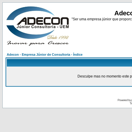
Adeco
"Ser uma empresa júnior que proporci
Adecon - Empresa Júnior de Consultoria - Índice
Desculpe mas no momento este pain
Powered by
Tr