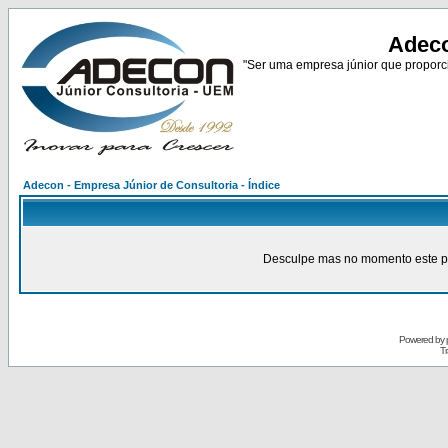
Adeco
"Ser uma empresa júnior que proporci
Adecon - Empresa Júnior de Consultoria - Índice
Desculpe mas no momento este pain
Powered by
Tr