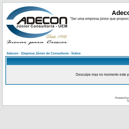
Adeco
"Ser uma empresa júnior que proporci
Adecon - Empresa Júnior de Consultoria - Índice
Desculpe mas no momento este pain
Powered by
Tr