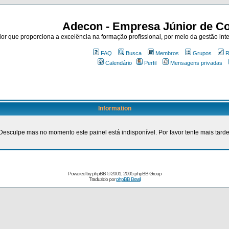
Adecon - Empresa Júnior de Co
r que proporciona a excelência na formação profissional, por meio da gestão inte
FAQ
Busca
Membros
Grupos
R
Calendário
Perfil
Mensagens privadas
Information
Desculpe mas no momento este painel está indisponível. Por favor tente mais tarde
Powered by
phpBB
© 2001, 2005 phpBB Group
Traduzido por
phpBB Brasil