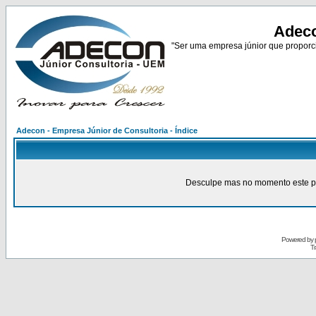
Adeco
"Ser uma empresa júnior que proporci
Adecon - Empresa Júnior de Consultoria - Índice
Desculpe mas no momento este pain
Powered by
Tr