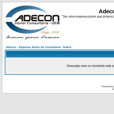
Adeco
"Ser uma empresa júnior que proporci
Adecon - Empresa Júnior de Consultoria - Índice
Desculpe mas no momento este pain
Powered by
Tr