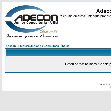
Adeco
"Ser uma empresa júnior que proporci
Adecon - Empresa Júnior de Consultoria - Índice
Desculpe mas no momento este pain
Powered by
Tr