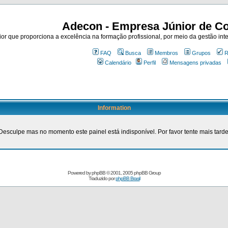
Adecon - Empresa Júnior de Co
r que proporciona a excelência na formação profissional, por meio da gestão inte
FAQ
Busca
Membros
Grupos
R
Calendário
Perfil
Mensagens privadas
Information
Desculpe mas no momento este painel está indisponível. Por favor tente mais tarde
Powered by
phpBB
© 2001, 2005 phpBB Group
Traduzido por
phpBB Brasil