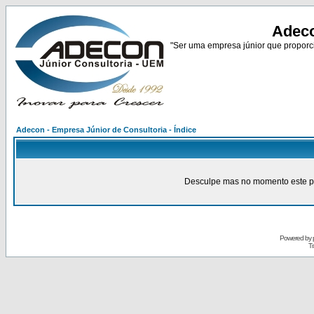
Adeco
"Ser uma empresa júnior que proporci
Adecon - Empresa Júnior de Consultoria - Índice
Desculpe mas no momento este pain
Powered by
Tr