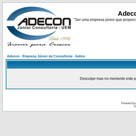
Adeco
"Ser uma empresa júnior que proporci
Adecon - Empresa Júnior de Consultoria - Índice
Desculpe mas no momento este pain
Powered by
Tr