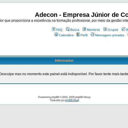
Adecon - Empresa Júnior de Co
r que proporciona a excelência na formação profissional, por meio da gestão inte
FAQ
Busca
Membros
Grupos
R
Calendário
Perfil
Mensagens privadas
Information
Desculpe mas no momento este painel está indisponível. Por favor tente mais tarde
Powered by
phpBB
© 2001, 2005 phpBB Group
Traduzido por
phpBB Brasil