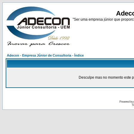
Adeco
"Ser uma empresa júnior que proporci
Adecon - Empresa Júnior de Consultoria - Índice
Desculpe mas no momento este pain
Powered by
Tr