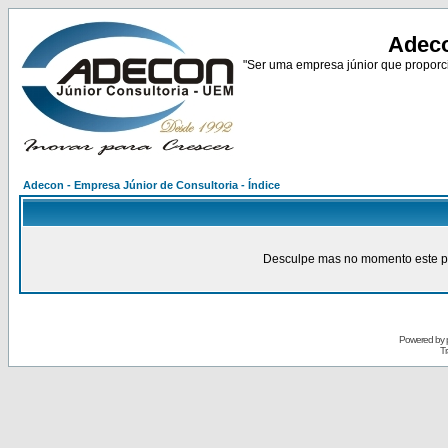
Adeco
"Ser uma empresa júnior que proporci
Adecon - Empresa Júnior de Consultoria - Índice
Desculpe mas no momento este pain
Powered by
Tr