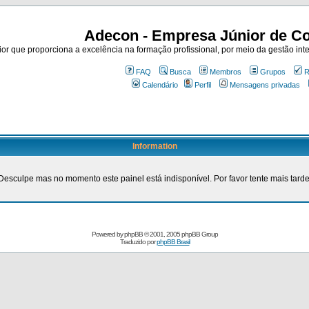
Adecon - Empresa Júnior de Co
r que proporciona a excelência na formação profissional, por meio da gestão inte
FAQ
Busca
Membros
Grupos
R
Calendário
Perfil
Mensagens privadas
Information
Desculpe mas no momento este painel está indisponível. Por favor tente mais tarde
Powered by
phpBB
© 2001, 2005 phpBB Group
Traduzido por
phpBB Brasil