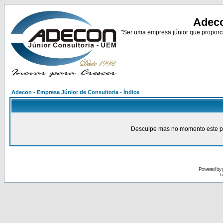
Adeco
"Ser uma empresa júnior que proporci
Adecon - Empresa Júnior de Consultoria - Índice
Desculpe mas no momento este pain
Powered by
Tr