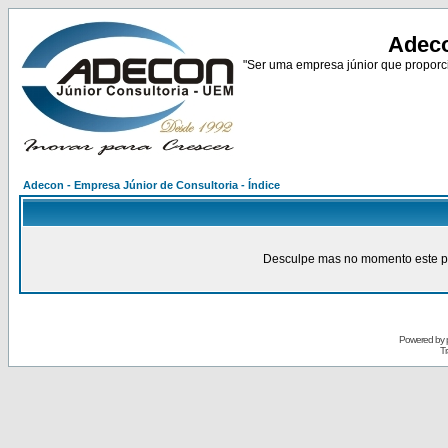
Adeco
"Ser uma empresa júnior que proporci
Adecon - Empresa Júnior de Consultoria - Índice
Desculpe mas no momento este pain
Powered by
Tr