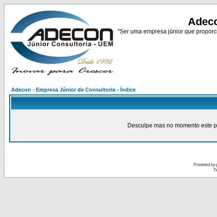
Adeco
"Ser uma empresa júnior que proporci
Adecon - Empresa Júnior de Consultoria - Índice
Desculpe mas no momento este pain
Powered by
Tr