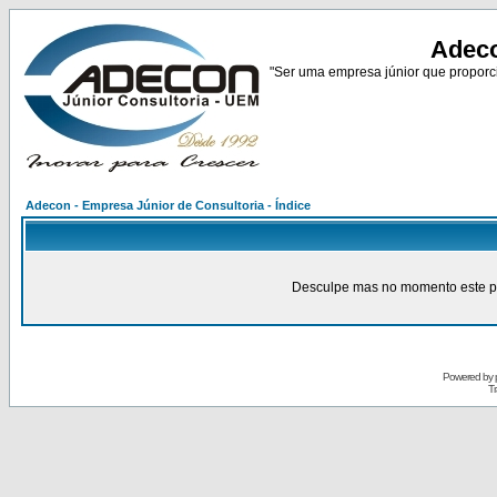
Adeco
"Ser uma empresa júnior que proporci
Adecon - Empresa Júnior de Consultoria - Índice
Desculpe mas no momento este pain
Powered by
Tr